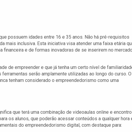
 que possuem idades entre 16 e 35 anos. Não há pré-requisitos
 mais inclusiva. Esta iniciativa visa atender uma faixa etária q
ia financeira e de formas inovadoras de se inserirem no mercad
tade de empreender e que já tenha um certo nível de familiaridad
s ferramentas serão amplamente utilizadas ao longo do curso. O
z nunca tenham considerado o empreendedorismo como uma
gnifica que terá uma combinação de videoaulas online e encontr
 para os alunos, que poderão acessar conteúdos a qualquer hora 
ndamentais do empreendedorismo digital, com destaque para: