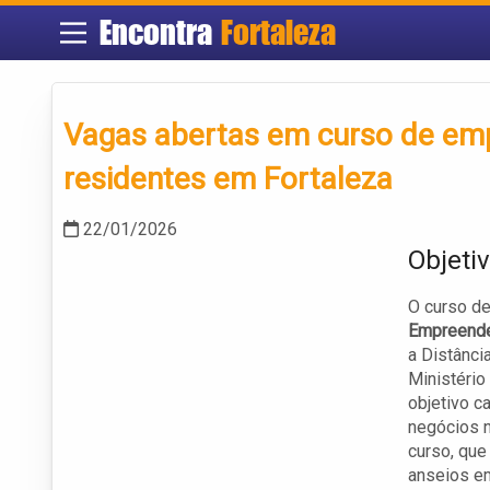
Encontra
Fortaleza
Vagas abertas em curso de emp
residentes em Fortaleza
22/01/2026
Objeti
O curso de
Empreende
a Distânci
Ministério
objetivo c
negócios n
curso, que
anseios em