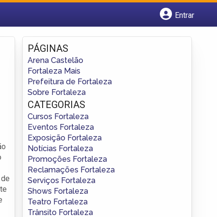
Entrar
Cadastrar empresa
Fazer login
PÁGINAS
Criar conta
Arena Castelão
Fortaleza Mais
Prefeitura de Fortaleza
Sobre Fortaleza
CATEGORIAS
Cursos Fortaleza
Eventos Fortaleza
Exposição Fortaleza
ão
Notícias Fortaleza
o
Promoções Fortaleza
Reclamações Fortaleza
 de
Serviços Fortaleza
ste
Shows Fortaleza
e
Teatro Fortaleza
Trânsito Fortaleza