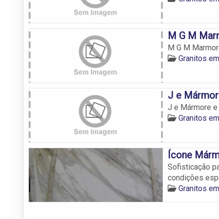
M G M Marm
M G M Marmore
Granitos em
J e Mármore
J e Mármore e 
Granitos em
Ícone Márm
Sofisticação p
condições esp
Granitos em