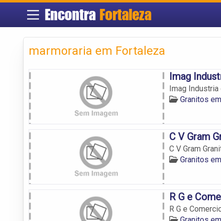
Encontra
Fortaleza
marmoraria em Fortaleza
Imag Indust
Imag Industria
Granitos em
C V Gram G
C V Gram Gran
Granitos em
R G e Come
R G e Comerci
Granitos em