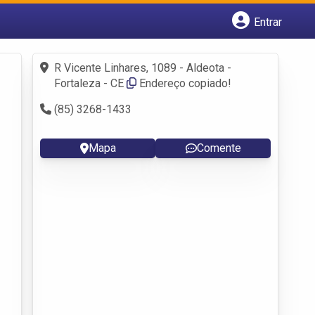
Entrar
Cadastrar empresa
Fazer login
R Vicente Linhares, 1089 - Aldeota -
Criar conta
Fortaleza - CE
Endereço copiado!
(85) 3268-1433
Mapa
Comente