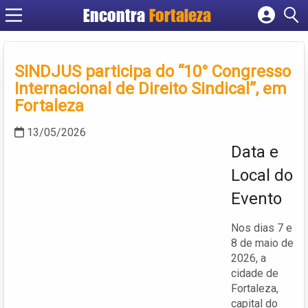
Encontra
Fortaleza
Cadastrar empresa
Fazer login
SINDJUS participa do “10° Congresso
Criar conta
Internacional de Direito Sindical”, em
Fortaleza
13/05/2026
Data e
Local do
Evento
Nos dias 7 e
8 de maio de
2026, a
cidade de
Fortaleza,
capital do