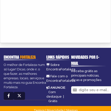
ENCONTRA
FORTALEZA
LINKS RÁPIDOS
NOVIDADES POR E-
MAIL
O melhor de Fortaleza num
Sobre
só lugar! Dicas, onde ir, o
EncontraFortaleza
Receba grátis as
que fazer, as melhores
principais notícias,
Fale com o
empresas, locais, serviços e
dicas e promoções
EncontraFortaleza
muito mais no guia Encontra
Fortaleza.
ANUNCIE
:
Com
destaque
|
Grátis
Termos
|
Privacidade
|
Sitemap