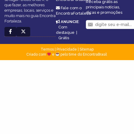
Receba grátis as
que fazer, as melhores
principais notícias,
Fale com o
empresas, locais, serviços e
dicas e promoções
EncontraFortaleza
muito mais no guia Encontra
Fortaleza.
ANUNCIE
:
Com
destaque
|
Grátis
Termos
|
Privacidade
|
Sitemap
Criado com
e
pelo time do EncontraBrasil