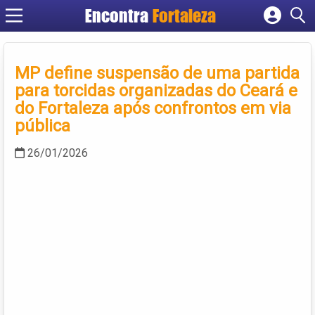
Encontra
Fortaleza
Cadastrar empresa
Fazer login
MP define suspensão de uma partida
Criar conta
para torcidas organizadas do Ceará e
do Fortaleza após confrontos em via
pública
26/01/2026