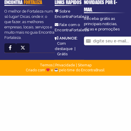
ENCONTRA
FORTALEZA
LINKS RÁPIDOS
NOVIDADES POR E-
MAIL
O melhor de Fortaleza num
Sobre
só lugar! Dicas, onde ir, o
EncontraFortaleza
Receba grátis as
que fazer, as melhores
principais notícias,
Fale com o
empresas, locais, serviços e
dicas e promoções
EncontraFortaleza
muito mais no guia Encontra
Fortaleza.
ANUNCIE
:
Com
destaque
|
Grátis
Termos
|
Privacidade
|
Sitemap
Criado com
e
pelo time do EncontraBrasil