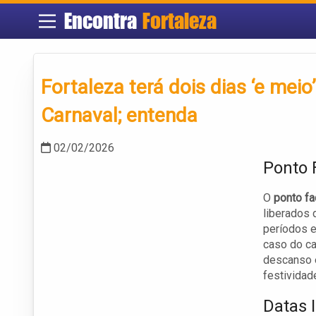
Encontra
Fortaleza
Fortaleza terá dois dias ‘e meio
Carnaval; entenda
02/02/2026
Ponto F
O
ponto fa
liberados 
períodos e
caso do ca
descanso e
festividad
Datas 