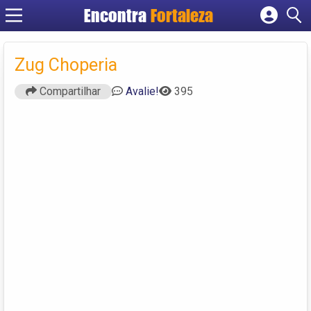
Encontra
Fortaleza
Cadastrar empresa
Fazer login
Zug Choperia
Criar conta
Compartilhar
Avalie!
395