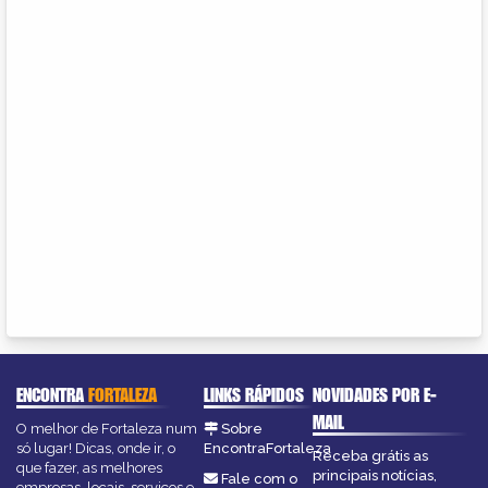
ENCONTRA
FORTALEZA
LINKS RÁPIDOS
NOVIDADES POR E-
MAIL
O melhor de Fortaleza num
Sobre
só lugar! Dicas, onde ir, o
EncontraFortaleza
Receba grátis as
que fazer, as melhores
principais notícias,
Fale com o
empresas, locais, serviços e