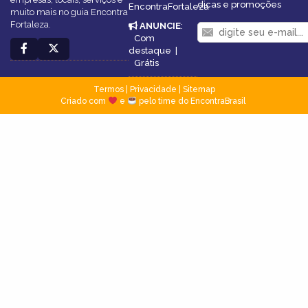
dicas e promoções
EncontraFortaleza
muito mais no guia Encontra
Fortaleza.
ANUNCIE
:
Com
destaque
|
Grátis
Termos
|
Privacidade
|
Sitemap
Criado com
e
pelo time do EncontraBrasil