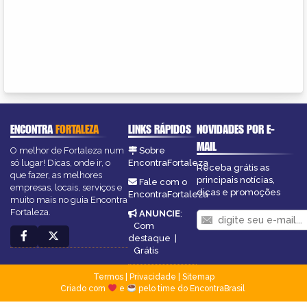
ENCONTRA
FORTALEZA
LINKS RÁPIDOS
NOVIDADES POR E-
MAIL
O melhor de Fortaleza num
Sobre
só lugar! Dicas, onde ir, o
EncontraFortaleza
Receba grátis as
que fazer, as melhores
principais notícias,
Fale com o
empresas, locais, serviços e
dicas e promoções
EncontraFortaleza
muito mais no guia Encontra
Fortaleza.
ANUNCIE
:
Com
destaque
|
Grátis
Termos
|
Privacidade
|
Sitemap
Criado com
e
pelo time do EncontraBrasil