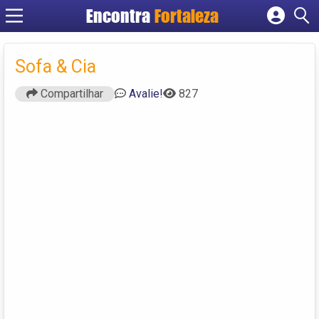
Encontra
Fortaleza
Cadastrar empresa
Fazer login
Sofa & Cia
Criar conta
Compartilhar
Avalie!
827