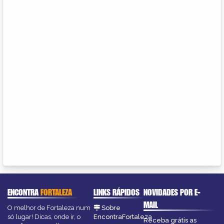
ENCONTRA
FORTALEZA
LINKS RÁPIDOS
NOVIDADES POR E-
MAIL
O melhor de Fortaleza num
Sobre
só lugar! Dicas, onde ir, o
EncontraFortaleza
Receba grátis as