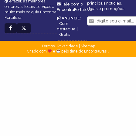
que fazer, as melhores
principais notícias,
Fale com o
empresas, locais, serviços e
dicas e promoções
EncontraFortaleza
muito mais no guia Encontra
Fortaleza.
ANUNCIE
:
Com
destaque
|
Grátis
Termos
|
Privacidade
|
Sitemap
Criado com
e
pelo time do EncontraBrasil