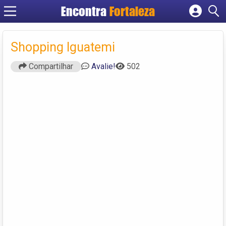
Encontra
Fortaleza
Cadastrar empresa
Fazer login
Shopping Iguatemi
Criar conta
Compartilhar
Avalie!
502