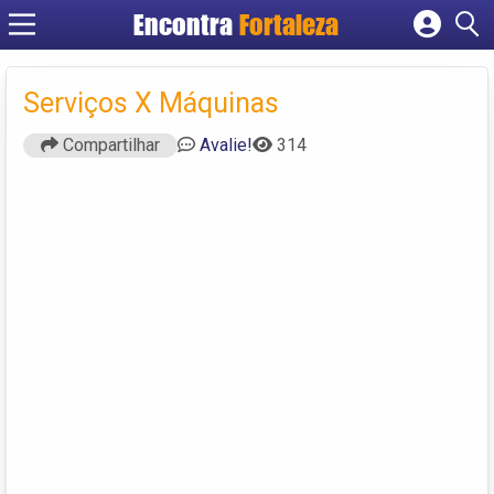
Encontra
Fortaleza
Cadastrar empresa
Fazer login
Serviços X Máquinas
Criar conta
Compartilhar
Avalie!
314