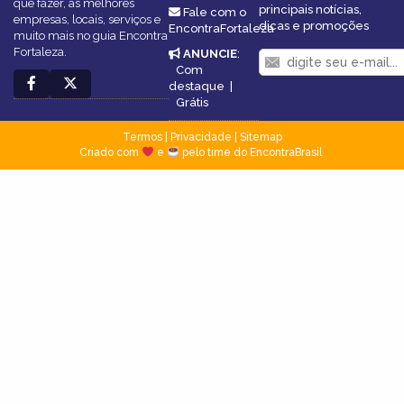
que fazer, as melhores
principais notícias,
Fale com o
empresas, locais, serviços e
dicas e promoções
EncontraFortaleza
muito mais no guia Encontra
Fortaleza.
ANUNCIE
:
Com
destaque
|
Grátis
Termos
|
Privacidade
|
Sitemap
Criado com
e
pelo time do EncontraBrasil