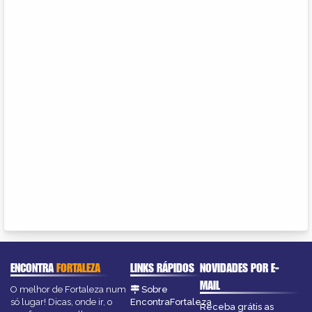
ENCONTRA
FORTALEZA
LINKS RÁPIDOS
NOVIDADES POR E-
MAIL
O melhor de Fortaleza num
Sobre
só lugar! Dicas, onde ir, o
EncontraFortaleza
Receba grátis as