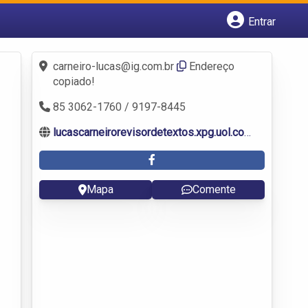
Entrar
Cadastrar empresa
Fazer login
carneiro-lucas@ig.com.br
Endereço
Criar conta
copiado!
85 3062-1760 / 9197-8445
lucascarneirorevisordetextos.xpg.uol.com.br/revisao-de-textos-lucas-carneiro-revisao-vernacular-ortografica-gramatical-textual.html
Mapa
Comente