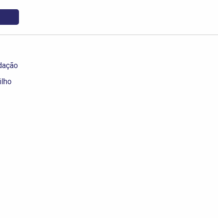
dação
ilho