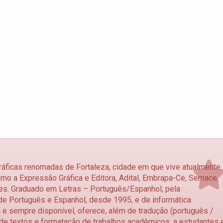
ráficas renomadas de Fortaleza, cidade em que vive atualmente.
o a Expressão Gráfica e Editora, Adital, Embrapa-Ce, Semace,
lares. Graduado em Letras – Português/Espanhol, pela
de Português e Espanhol, desde 1995, e de informática
 e sempre disponível, oferece, além de tradução (português /
 de textos e formatação de trabalhos acadêmicos, a estudantes 