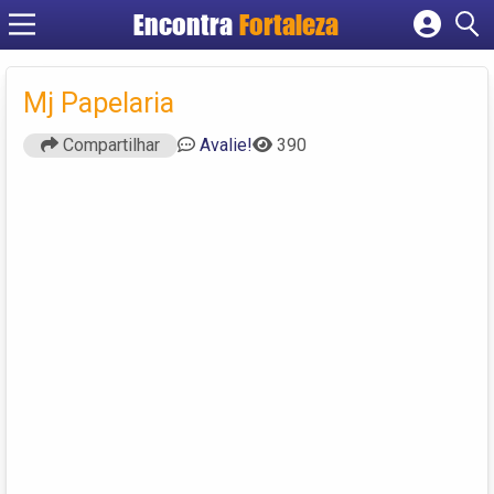
Encontra
Fortaleza
Cadastrar empresa
Fazer login
Mj Papelaria
Criar conta
Compartilhar
Avalie!
390