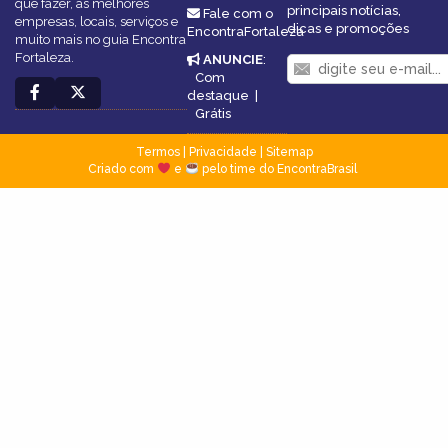
que fazer, as melhores
principais notícias,
Fale com o
empresas, locais, serviços e
dicas e promoções
EncontraFortaleza
muito mais no guia Encontra
Fortaleza.
ANUNCIE
:
Com
destaque
|
Grátis
Termos
|
Privacidade
|
Sitemap
Criado com
e
pelo time do EncontraBrasil