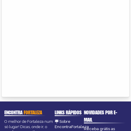
ENCONTRA
FORTALEZA
LINKS RÁPIDOS
NOVIDADES POR E-
MAIL
O melhor de Fortaleza num
Sobre
só lugar! Dicas, onde ir, o
EncontraFortaleza
Receba grátis as