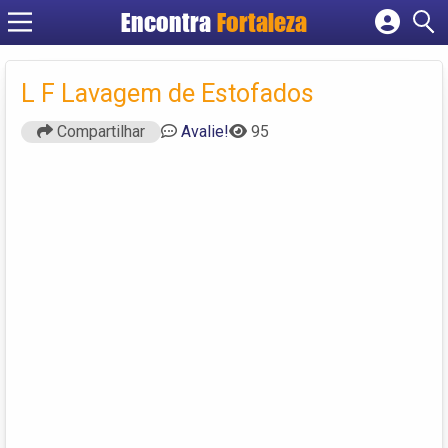
Encontra
Fortaleza
Cadastrar empresa
Fazer login
L F Lavagem de Estofados
Criar conta
Compartilhar
Avalie!
95