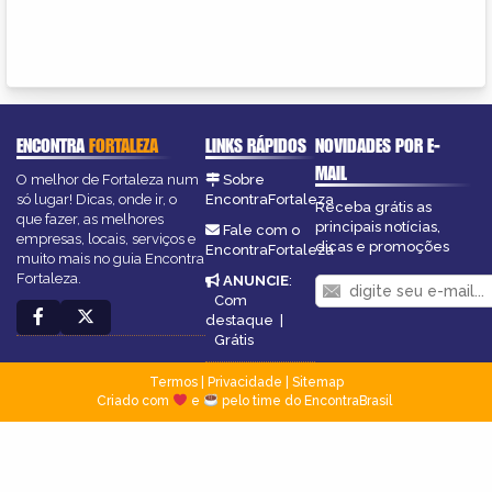
ENCONTRA
FORTALEZA
LINKS RÁPIDOS
NOVIDADES POR E-
MAIL
O melhor de Fortaleza num
Sobre
só lugar! Dicas, onde ir, o
EncontraFortaleza
Receba grátis as
que fazer, as melhores
principais notícias,
Fale com o
empresas, locais, serviços e
dicas e promoções
EncontraFortaleza
muito mais no guia Encontra
Fortaleza.
ANUNCIE
:
Com
destaque
|
Grátis
Termos
|
Privacidade
|
Sitemap
Criado com
e
pelo time do EncontraBrasil