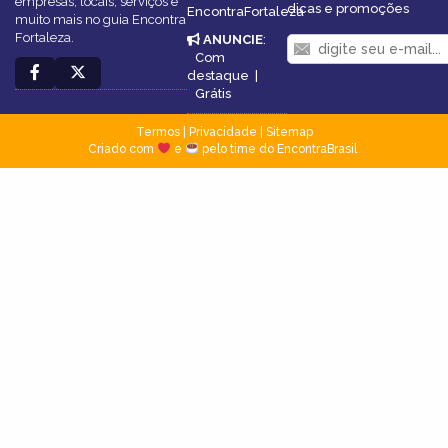
empresas, locais, serviços e
dicas e promoções
EncontraFortaleza
muito mais no guia Encontra
Fortaleza.
ANUNCIE
:
Com
destaque
|
Grátis
Termos
|
Privacidade
|
Sitemap
Criado com
e
pelo time do EncontraBrasil