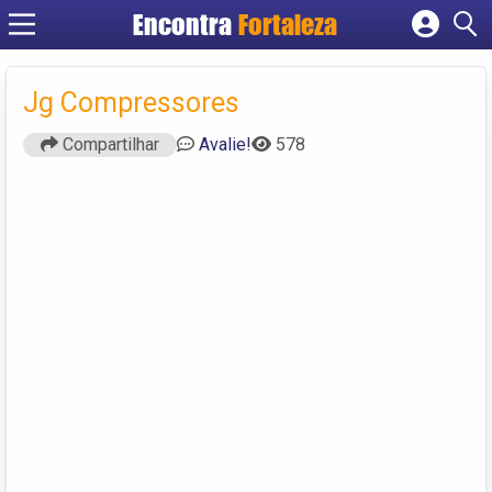
Encontra
Fortaleza
Cadastrar empresa
Fazer login
Jg Compressores
Criar conta
Compartilhar
Avalie!
578