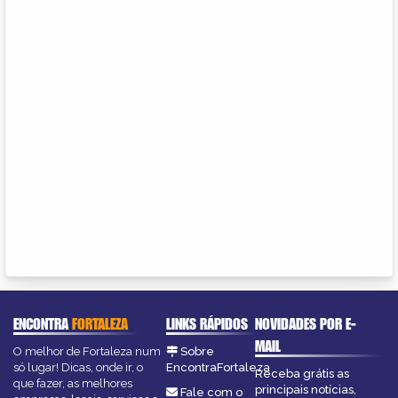
ENCONTRA
FORTALEZA
LINKS RÁPIDOS
NOVIDADES POR E-
MAIL
O melhor de Fortaleza num
Sobre
só lugar! Dicas, onde ir, o
EncontraFortaleza
Receba grátis as
que fazer, as melhores
principais notícias,
Fale com o