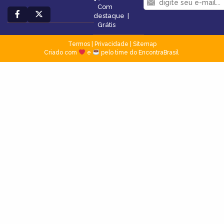
Com
destaque
|
Grátis
Termos
|
Privacidade
|
Sitemap
Criado com
e
pelo time do EncontraBrasil