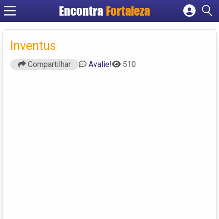
Encontra
Fortaleza
Cadastrar empresa
Fazer login
Inventus
Criar conta
Compartilhar
Avalie!
510