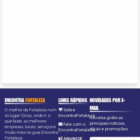
ENCONTRA
FORTALEZA
LINKS RÁPIDOS
NOVIDADES POR E-
MAIL
O melhor de Fortaleza num
Sobre
só lugar! Dicas, onde ir, o
EncontraFortaleza
Receba grátis as
que fazer, as melhores
principais notícias,
Fale com o
empresas, locais, serviços e
dicas e promoções
EncontraFortaleza
muito mais no guia Encontra
Fortaleza.
ANUNCIE
: