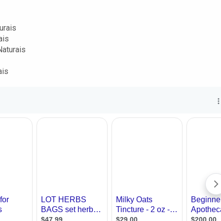
urais
ais
Naturais
ais