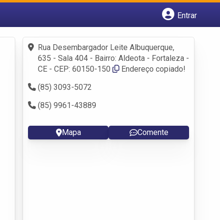
Entrar
Cadastrar empresa
Fazer login
Rua Desembargador Leite Albuquerque,
Criar conta
635 - Sala 404 - Bairro: Aldeota - Fortaleza -
CE - CEP: 60150-150
Endereço copiado!
(85) 3093-5072
(85) 9961-43889
Mapa
Comente