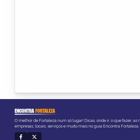
ENCONTRA
FORTALEZA
O melhor de Fortaleza num só lugar! Dicas, onde ir, o que fazer, as
empresas, locais, serviços e muito mais no guia Encontra Fortaleza.