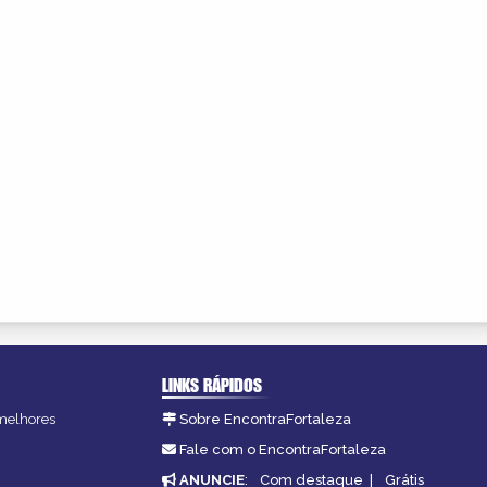
LINKS RÁPIDOS
 melhores
Sobre EncontraFortaleza
Fale com o EncontraFortaleza
ANUNCIE
:
Com destaque
|
Grátis