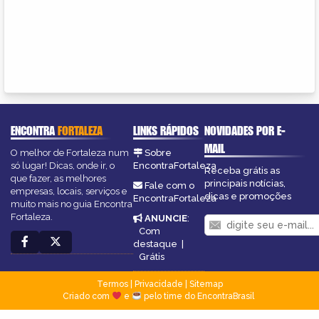
ENCONTRA
FORTALEZA
LINKS RÁPIDOS
NOVIDADES POR E-
MAIL
O melhor de Fortaleza num
Sobre
só lugar! Dicas, onde ir, o
EncontraFortaleza
Receba grátis as
que fazer, as melhores
principais notícias,
Fale com o
empresas, locais, serviços e
dicas e promoções
EncontraFortaleza
muito mais no guia Encontra
Fortaleza.
ANUNCIE
:
Com
destaque
|
Grátis
Termos
|
Privacidade
|
Sitemap
Criado com
e
pelo time do EncontraBrasil