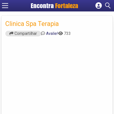
Encontra
Fortaleza
Cadastrar empresa
Fazer login
Clinica Spa Terapia
Criar conta
Compartilhar
Avalie!
733