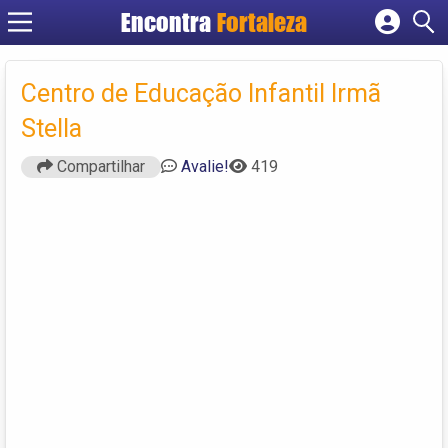
Encontra
Fortaleza
Cadastrar empresa
Fazer login
Centro de Educação Infantil Irmã
Criar conta
Stella
Compartilhar
Avalie!
419