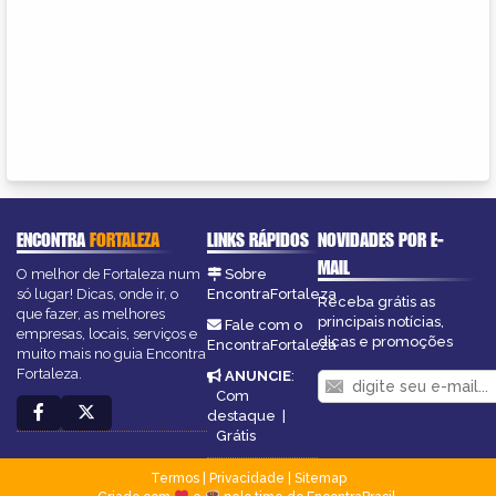
ENCONTRA
FORTALEZA
LINKS RÁPIDOS
NOVIDADES POR E-
MAIL
O melhor de Fortaleza num
Sobre
só lugar! Dicas, onde ir, o
EncontraFortaleza
Receba grátis as
que fazer, as melhores
principais notícias,
Fale com o
empresas, locais, serviços e
dicas e promoções
EncontraFortaleza
muito mais no guia Encontra
Fortaleza.
ANUNCIE
:
Com
destaque
|
Grátis
Termos
|
Privacidade
|
Sitemap