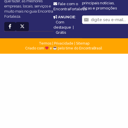
que fazer, as melhores
principais notícias,
Fale com o
empresas, locais, serviços e
dicas e promoções
EncontraFortaleza
muito mais no guia Encontra
Fortaleza.
ANUNCIE
:
Com
destaque
|
Grátis
Termos
|
Privacidade
|
Sitemap
Criado com
e
pelo time do EncontraBrasil