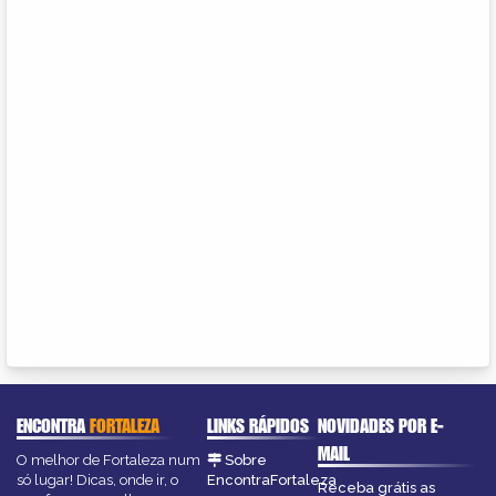
ENCONTRA
FORTALEZA
LINKS RÁPIDOS
NOVIDADES POR E-
MAIL
O melhor de Fortaleza num
Sobre
só lugar! Dicas, onde ir, o
EncontraFortaleza
Receba grátis as