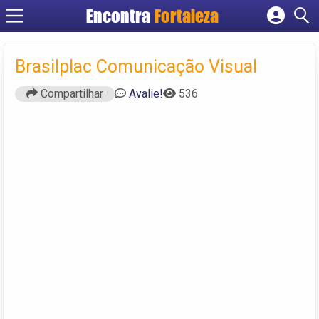
Encontra
Fortaleza
Cadastrar empresa
Fazer login
Brasilplac Comunicação Visual
Criar conta
Compartilhar
Avalie!
536