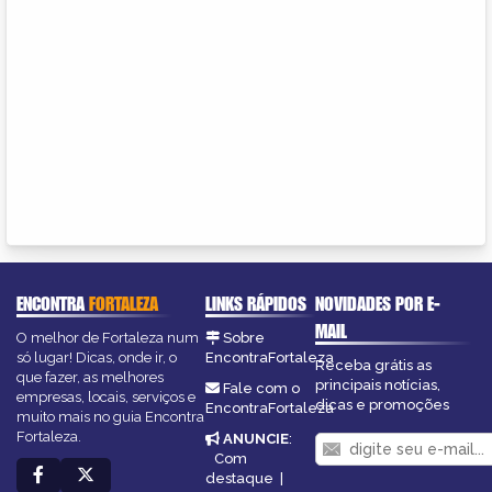
ENCONTRA
FORTALEZA
LINKS RÁPIDOS
NOVIDADES POR E-
MAIL
O melhor de Fortaleza num
Sobre
só lugar! Dicas, onde ir, o
EncontraFortaleza
Receba grátis as
que fazer, as melhores
principais notícias,
Fale com o
empresas, locais, serviços e
dicas e promoções
EncontraFortaleza
muito mais no guia Encontra
Fortaleza.
ANUNCIE
:
Com
destaque
|