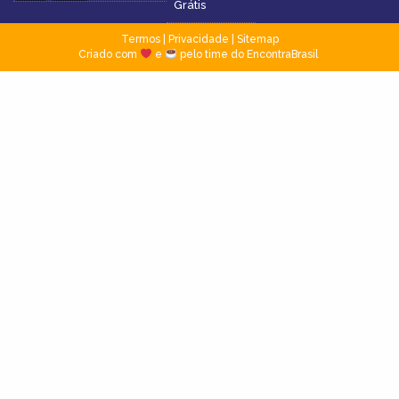
Grátis
Termos
|
Privacidade
|
Sitemap
Criado com
e
pelo time do EncontraBrasil