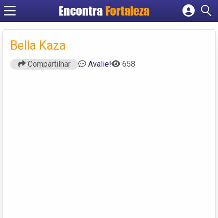
Encontra
Fortaleza
Cadastrar empresa
Fazer login
Bella Kaza
Criar conta
Compartilhar
Avalie!
658