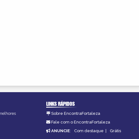
LINKS RÁPIDOS
 melhores
Sobre EncontraFortaleza
Fale com o EncontraFortaleza
ANUNCIE
:
Com destaque
|
Grátis