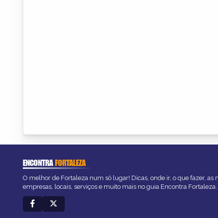
ENCONTRA
FORTALEZA
O melhor de Fortaleza num só lugar! Dicas, onde ir, o que fazer, as
empresas, locais, serviços e muito mais no guia Encontra Fortaleza.