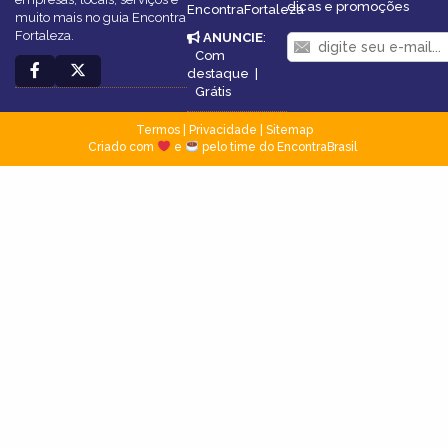
dicas e promoções
EncontraFortaleza
muito mais no guia Encontra
Fortaleza.
ANUNCIE
:
Com
destaque
|
Grátis
Termos
|
Privacidade
|
Sitemap
Criado com
e
pelo time do EncontraBrasil