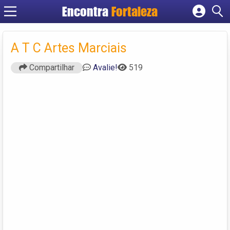
Encontra
Fortaleza
Cadastrar empresa
Fazer login
A T C Artes Marciais
Criar conta
Compartilhar
Avalie!
519