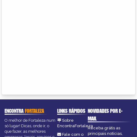
ENCONTRA
FORTALEZA
LINKS RÁPIDOS
NOVIDADES POR E-
MAIL
O melhor de Fortaleza num
Sobre
só lugar! Dicas, onde ir, o
EncontraFortaleza
Receba grátis as
que fazer, as melhores
principais notícias,
Fale com o
empresas, locais, serviços e