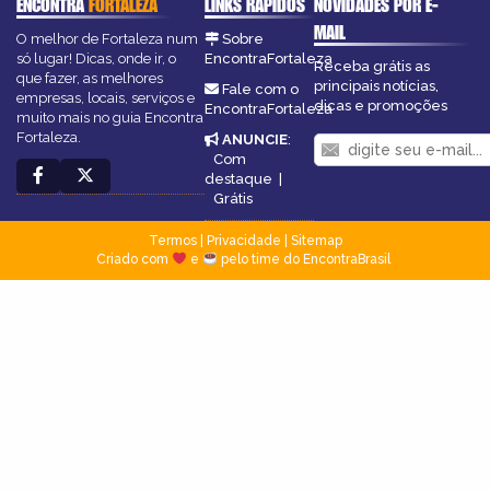
ENCONTRA
FORTALEZA
LINKS RÁPIDOS
NOVIDADES POR E-
MAIL
O melhor de Fortaleza num
Sobre
só lugar! Dicas, onde ir, o
EncontraFortaleza
Receba grátis as
que fazer, as melhores
principais notícias,
Fale com o
empresas, locais, serviços e
dicas e promoções
EncontraFortaleza
muito mais no guia Encontra
Fortaleza.
ANUNCIE
:
Com
destaque
|
Grátis
Termos
|
Privacidade
|
Sitemap
Criado com
e
pelo time do EncontraBrasil