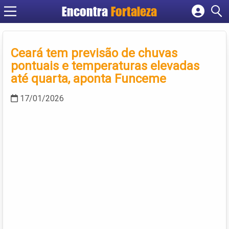
Encontra
Fortaleza
Cadastrar empresa
Fazer login
Ceará tem previsão de chuvas
Criar conta
pontuais e temperaturas elevadas
até quarta, aponta Funceme
17/01/2026