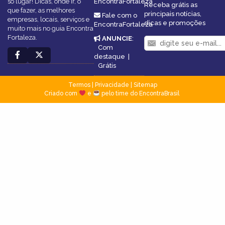
só lugar! Dicas, onde ir, o
EncontraFortaleza
Receba grátis as
que fazer, as melhores
principais notícias,
Fale com o
empresas, locais, serviços e
dicas e promoções
EncontraFortaleza
muito mais no guia Encontra
Fortaleza.
ANUNCIE
:
Com
destaque
|
Grátis
Termos
|
Privacidade
|
Sitemap
Criado com
e
pelo time do EncontraBrasil