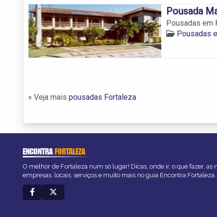
Pousada Ma
Pousadas em Fo
Pousadas e
» Veja mais
pousadas Fortaleza
ENCONTRA
FORTALEZA
O melhor de Fortaleza num só lugar! Dicas, onde ir, o que fazer, as
empresas, locais, serviços e muito mais no guia Encontra Fortaleza.