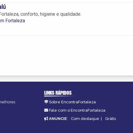
lú
rtaleza, conforto, higiene e qualidade.
m Fortaleza
LINKS RÁPIDOS
 melhores
Sobre EncontraFortaleza
Fale com o EncontraFortaleza
ANUNCIE
:
Com destaque
|
Grátis