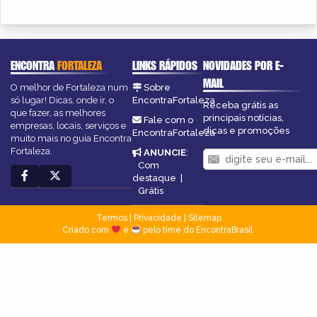
ENCONTRA
FORTALEZA
LINKS RÁPIDOS
NOVIDADES POR E-
MAIL
O melhor de Fortaleza num
Sobre
só lugar! Dicas, onde ir, o
EncontraFortaleza
Receba grátis as
que fazer, as melhores
principais notícias,
Fale com o
empresas, locais, serviços e
dicas e promoções
EncontraFortaleza
muito mais no guia Encontra
Fortaleza.
ANUNCIE
:
Com
destaque
|
Grátis
Termos
|
Privacidade
|
Sitemap
Criado com
e
pelo time do EncontraBrasil