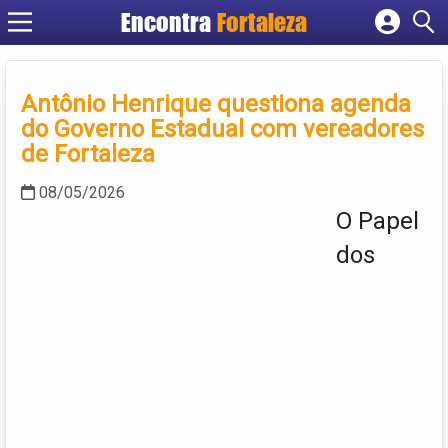
Encontra
Fortaleza
Cadastrar empresa
Fazer login
Antônio Henrique questiona agenda
Criar conta
do Governo Estadual com vereadores
de Fortaleza
08/05/2026
O Papel
dos