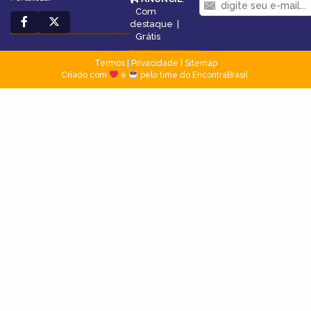
Com
destaque
|
Grátis
Termos
|
Privacidade
|
Sitemap
Criado com
e
pelo time do EncontraBrasil