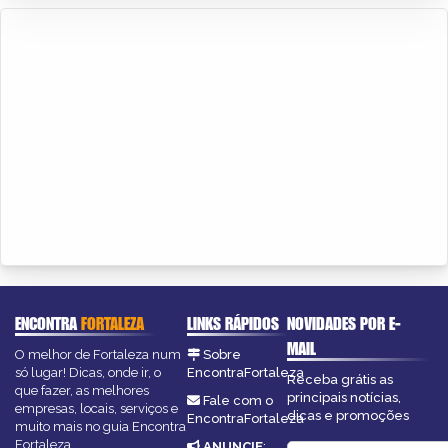
ENCONTRA
FORTALEZA
LINKS RÁPIDOS
NOVIDADES POR E-
MAIL
O melhor de Fortaleza num
Sobre
só lugar! Dicas, onde ir, o
EncontraFortaleza
Receba grátis as
que fazer, as melhores
principais notícias,
Fale com o
empresas, locais, serviços e
dicas e promoções
EncontraFortaleza
muito mais no guia Encontra
Fortaleza.
ANUNCIE
: