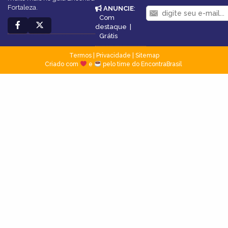
Fortaleza.
ANUNCIE
:
Com
destaque
|
Grátis
Termos
|
Privacidade
|
Sitemap
Criado com
e
pelo time do EncontraBrasil