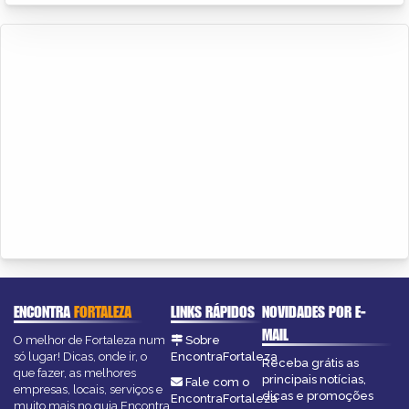
ENCONTRA
FORTALEZA
LINKS RÁPIDOS
NOVIDADES POR E-
MAIL
O melhor de Fortaleza num
Sobre
só lugar! Dicas, onde ir, o
EncontraFortaleza
Receba grátis as
que fazer, as melhores
principais notícias,
Fale com o
empresas, locais, serviços e
dicas e promoções
EncontraFortaleza
muito mais no guia Encontra