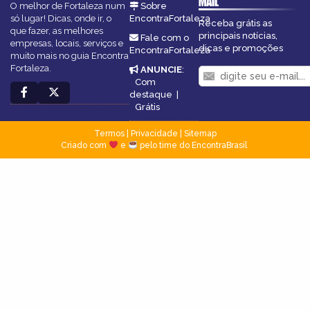
MAIL
O melhor de Fortaleza num
Sobre
só lugar! Dicas, onde ir, o
EncontraFortaleza
Receba grátis as
que fazer, as melhores
principais notícias,
Fale com o
empresas, locais, serviços e
dicas e promoções
EncontraFortaleza
muito mais no guia Encontra
Fortaleza.
ANUNCIE
:
Com
destaque
|
Grátis
Termos
|
Privacidade
|
Sitemap
Criado com
e
pelo time do EncontraBrasil