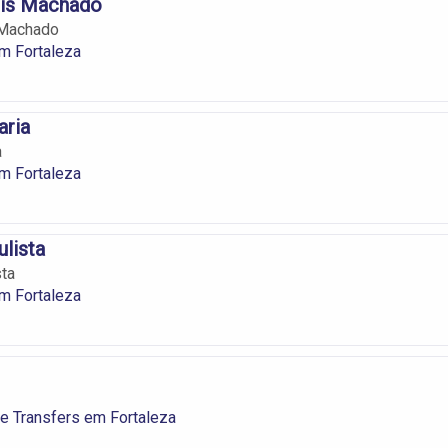
ois Machado
 Machado
m Fortaleza
aria
a
m Fortaleza
ulista
sta
m Fortaleza
 e Transfers em Fortaleza