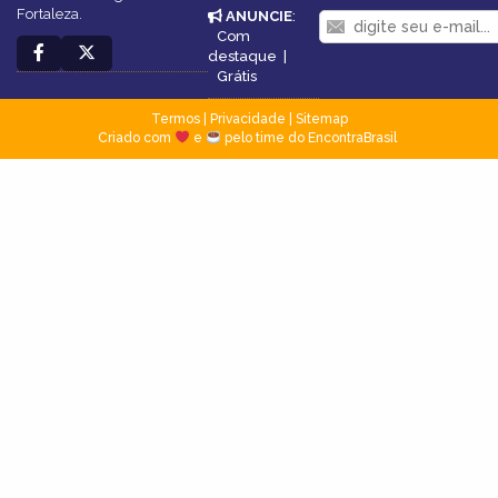
Fortaleza.
ANUNCIE
:
Com
destaque
|
Grátis
Termos
|
Privacidade
|
Sitemap
Criado com
e
pelo time do EncontraBrasil