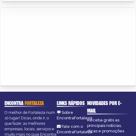
ENCONTRA
FORTALEZA
LINKS RÁPIDOS
NOVIDADES POR E-
MAIL
O melhor de Fortaleza num
Sobre
só lugar! Dicas, onde ir, o
EncontraFortaleza
Receba grátis as
que fazer, as melhores
principais notícias,
Fale com o
empresas, locais, serviços e
dicas e promoções
EncontraFortaleza
muito mais no guia Encontra