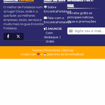
MAIL
O melhor de Fortaleza num
Sobre
só lugar! Dicas, onde ir, o
EncontraFortaleza
Receba grátis as
que fazer, as melhores
principais notícias,
Fale com o
empresas, locais, serviços e
dicas e promoções
EncontraFortaleza
muito mais no guia Encontra
Fortaleza.
ANUNCIE
:
Com
destaque
|
Grátis
Termos
|
Privacidade
|
Sitemap
Criado com
e
pelo time do EncontraBrasil