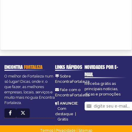
ENCONTRA
FORTALEZA
LINKS RÁPIDOS
NOVIDADES POR E-
MAIL
O melhor de Fortaleza num
Sobre
só lugar! Dicas, onde ir, o
EncontraFortaleza
Receba grátis as
que fazer, as melhores
principais notícias,
Fale com o
empresas, locais, serviços e
dicas e promoções
EncontraFortaleza
muito mais no guia Encontra
Fortaleza.
ANUNCIE
:
Com
destaque
|
Grátis
Termos
|
Privacidade
|
Sitemap