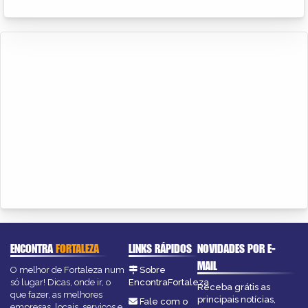
ENCONTRA
FORTALEZA
LINKS RÁPIDOS
NOVIDADES POR E-
MAIL
O melhor de Fortaleza num
Sobre
só lugar! Dicas, onde ir, o
EncontraFortaleza
Receba grátis as
que fazer, as melhores
principais notícias,
Fale com o
empresas, locais, serviços e