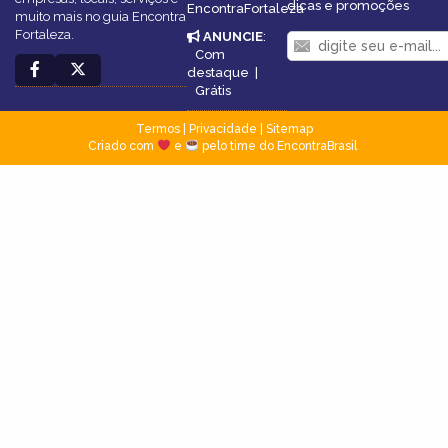
dicas e promoções
EncontraFortaleza
muito mais no guia Encontra
Fortaleza.
ANUNCIE
:
Com
destaque
|
Grátis
Termos
|
Privacidade
|
Sitemap
Criado com
e
pelo time do EncontraBrasil