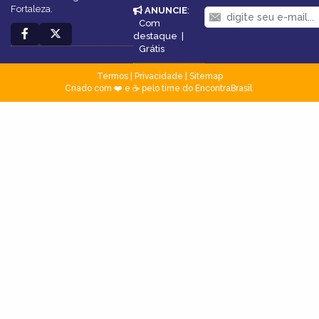
Fortaleza.
ANUNCIE
:
Com
destaque
|
Grátis
Termos
|
Privacidade
|
Sitemap
Criado com ❤️ e ☕ pelo time do EncontraBrasil