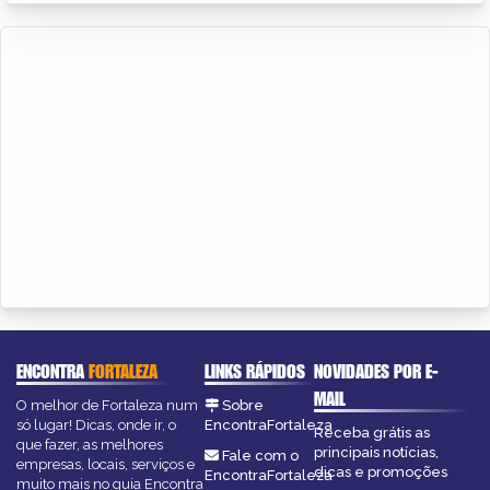
ENCONTRA
FORTALEZA
LINKS RÁPIDOS
NOVIDADES POR E-
MAIL
O melhor de Fortaleza num
Sobre
só lugar! Dicas, onde ir, o
EncontraFortaleza
Receba grátis as
que fazer, as melhores
principais notícias,
Fale com o
empresas, locais, serviços e
dicas e promoções
EncontraFortaleza
muito mais no guia Encontra