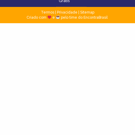
Grátis
Termos
|
Privacidade
|
Sitemap
Criado com
e
pelo time do EncontraBrasil