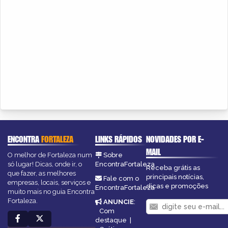
ENCONTRA
FORTALEZA
LINKS RÁPIDOS
NOVIDADES POR E-
MAIL
O melhor de Fortaleza num
Sobre
só lugar! Dicas, onde ir, o
EncontraFortaleza
Receba grátis as
que fazer, as melhores
principais notícias,
Fale com o
empresas, locais, serviços e
dicas e promoções
EncontraFortaleza
muito mais no guia Encontra
Fortaleza.
ANUNCIE
:
Com
destaque
|