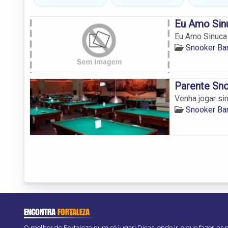
Eu Amo Sin
Eu Amo Sinuca
Snooker Bar
Parente Sn
Venha jogar si
Snooker Bar
ENCONTRA
FORTALEZA
O melhor de Fortaleza num só lugar! Dicas, onde ir, o que fazer, as