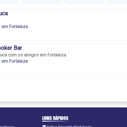
uca
 em Fortaleza
ooker Bar
nuca com os amigos em Fortaleza.
 em Fortaleza
LINKS RÁPIDOS
 melhores
Sobre EncontraFortaleza