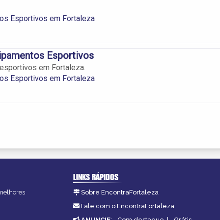
os Esportivos em Fortaleza
ipamentos Esportivos
esportivos em Fortaleza.
os Esportivos em Fortaleza
LINKS RÁPIDOS
 melhores
Sobre EncontraFortaleza
Fale com o EncontraFortaleza
ANUNCIE
:
Com destaque
|
Grátis