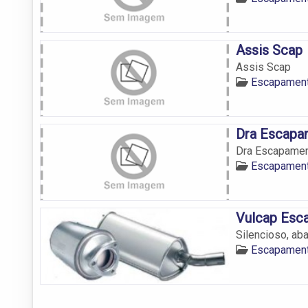
Assis Scap
Assis Scap
Escapament
Dra Escapa
Dra Escapame
Escapament
Vulcap Esc
Silencioso, ab
Escapament