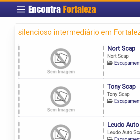
Encontra
Fortaleza
silencioso intermediário em Fortale
Nort Scap
Nort Scap
Escapament
Tony Scap
Tony Scap
Escapament
Leudo Auto
Leudo Auto Sc
Escapament