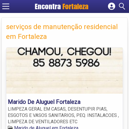
Encontra
Fortaleza
Cadastrar empresa
Fazer login
serviços de manutenção residencial
Criar conta
em Fortaleza
Marido De Aluguel Fortaleza
LIMPEZA GERAL EM CASAS, DESENTUPIR PIAS,
ESGOTOS E VASOS SANITARIOS, PEQ. INSTALACOES ,
LIMPEZA DE VENTILADORES ETC
Marido de Aluguel em Fortaleza