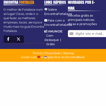
ENCONTRA
FORTALEZA
LINKS RÁPIDOS
NOVIDADES POR E-
MAIL
O melhor de Fortaleza num
Sobre
só lugar! Dicas, onde ir, o
EncontraFortaleza
Receba grátis as
que fazer, as melhores
principais notícias,
Fale com o
empresas, locais, serviços e
dicas e promoções
EncontraFortaleza
muito mais no guia Encontra
Fortaleza.
ANUNCIE
:
Com
destaque
|
Grátis
Termos
|
Privacidade
|
Sitemap
Criado com
e
pelo time do EncontraBrasil