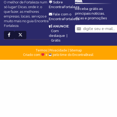
MAIL
O melhor de Fortaleza num
Sobre
só lugar! Dicas, onde ir, o
EncontraFortaleza
Receba grátis as
que fazer, as melhores
principais notícias,
Fale com o
empresas, locais, serviços e
dicas e promoções
EncontraFortaleza
muito mais no guia Encontra
Fortaleza.
ANUNCIE
:
Com
destaque
|
Grátis
Termos
|
Privacidade
|
Sitemap
Criado com
e
pelo time do EncontraBrasil