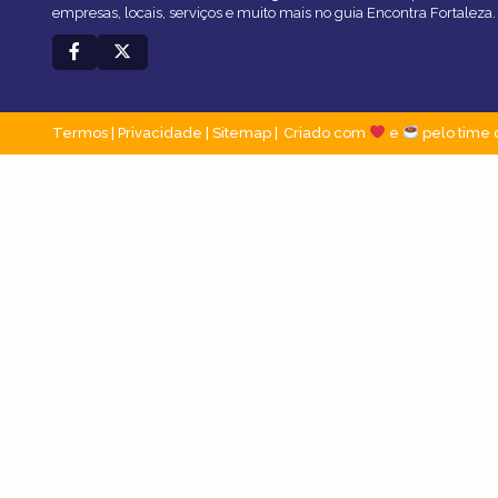
empresas, locais, serviços e muito mais no guia Encontra Fortaleza.
Termos
|
Privacidade
|
Sitemap
Criado com
e
pelo time 