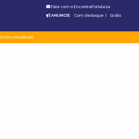
Fale com o EncontraFortaleza
ANUNCIE
:
Com destaque
|
Grátis
do EncontraBrasil