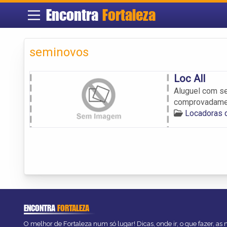
Encontra
Fortaleza
seminovos
Loc All
Aluguel com se
comprovadamen
Locadoras 
ENCONTRA
FORTALEZA
O melhor de Fortaleza num só lugar! Dicas, onde ir, o que fazer, as