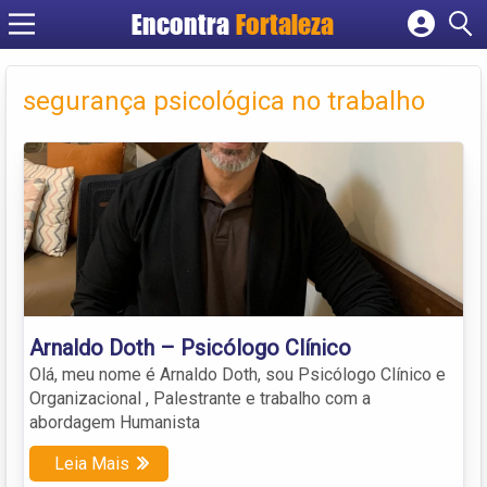
Encontra
Fortaleza
Cadastrar empresa
Fazer login
segurança psicológica no trabalho
Criar conta
Arnaldo Doth – Psicólogo Clínico
Olá, meu nome é Arnaldo Doth, sou Psicólogo Clínico e
Organizacional , Palestrante e trabalho com a
abordagem Humanista
Leia Mais