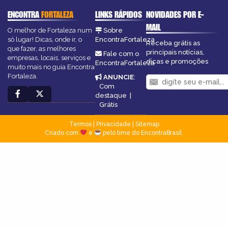
ENCONTRA
FORTALEZA
LINKS RÁPIDOS
NOVIDADES POR E-
MAIL
O melhor de Fortaleza num
Sobre
só lugar! Dicas, onde ir, o
EncontraFortaleza
Receba grátis as
que fazer, as melhores
principais notícias,
Fale com o
empresas, locais, serviços e
dicas e promoções
EncontraFortaleza
muito mais no guia Encontra
Fortaleza.
ANUNCIE
:
Com
destaque
|
Grátis
Termos
|
Privacidade
|
Sitemap
Criado com
e
pelo time do EncontraBrasil