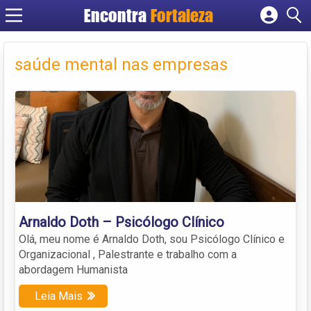
Encontra
Fortaleza
Cadastrar empresa
Fazer login
saúde mental nas empresas
Criar conta
Arnaldo Doth – Psicólogo Clínico
Olá, meu nome é Arnaldo Doth, sou Psicólogo Clínico e
Organizacional , Palestrante e trabalho com a
abordagem Humanista
Leia Mais