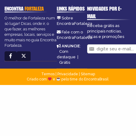
ENCONTRA
FORTALEZA
LINKS RÁPIDOS
NOVIDADES POR E-
MAIL
O melhor de Fortaleza num
Sobre
só lugar! Dicas, onde ir, o
EncontraFortaleza
Receba grátis as
que fazer, as melhores
principais notícias,
Fale com o
empresas, locais, serviços e
dicas e promoções
EncontraFortaleza
muito mais no guia Encontra
Fortaleza.
ANUNCIE
:
Com
destaque
|
Grátis
Termos
|
Privacidade
|
Sitemap
Criado com
e
pelo time do EncontraBrasil