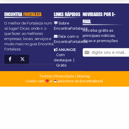
ENCONTRA
FORTALEZA
LINKS RÁPIDOS
NOVIDADES POR E-
MAIL
O melhor de Fortaleza num
Sobre
só lugar! Dicas, onde ir, o
EncontraFortaleza
Receba grátis as
que fazer, as melhores
principais notícias,
Fale com o
empresas, locais, serviços e
dicas e promoções
EncontraFortaleza
muito mais no guia Encontra
Fortaleza.
ANUNCIE
:
Com
destaque
|
Grátis
Termos
|
Privacidade
|
Sitemap
Criado com
e
pelo time do EncontraBrasil