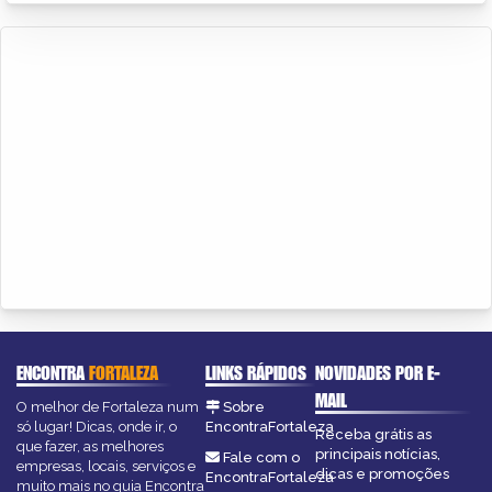
ENCONTRA
FORTALEZA
LINKS RÁPIDOS
NOVIDADES POR E-
MAIL
O melhor de Fortaleza num
Sobre
só lugar! Dicas, onde ir, o
EncontraFortaleza
Receba grátis as
que fazer, as melhores
principais notícias,
Fale com o
empresas, locais, serviços e
dicas e promoções
EncontraFortaleza
muito mais no guia Encontra