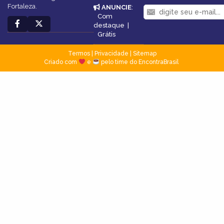
Fortaleza.
ANUNCIE
:
Com
destaque
|
Grátis
Termos
|
Privacidade
|
Sitemap
Criado com
e
pelo time do EncontraBrasil