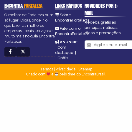
ENCONTRA
FORTALEZA
LINKS RÁPIDOS
NOVIDADES POR E-
MAIL
O melhor de Fortaleza num
Sobre
só lugar! Dicas, onde ir, o
EncontraFortaleza
Receba grátis as
que fazer, as melhores
principais notícias,
Fale com o
empresas, locais, serviços e
dicas e promoções
EncontraFortaleza
muito mais no guia Encontra
Fortaleza.
ANUNCIE
:
Com
destaque
|
Grátis
Termos
|
Privacidade
|
Sitemap
Criado com
e
pelo time do EncontraBrasil